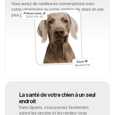
Vous aurez de meilleures conversations avec 
votre vétérinaire ou votre gardien de chien et une 
Anniversaire 🎉
plus grande tranquillité d'esprit.
2020-06-10
Race 🐶
Weimaraner
La santé de votre chien à un seul 
endroit
Dans Qpaws, vous pouvez facilement 
suivre les vaccins et les rendez-vous 