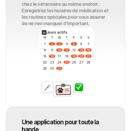
chez le vétérinaire au même endroit. 
Enregistrez les horaires de médication et 
les routines spéciales pour vous assurer 
de ne rien manquer d'important.
Jours actifs
📅
M
T
W
T
F
S
S
1
2
3
4
5
6
7
8
9
10
11
12
13
14
15
16
17
18
19
20
21
22
23
24
25
26
27
28
29
30
31
Une application pour toute la 
bande