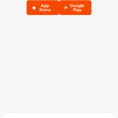
App
Google
Store
Play