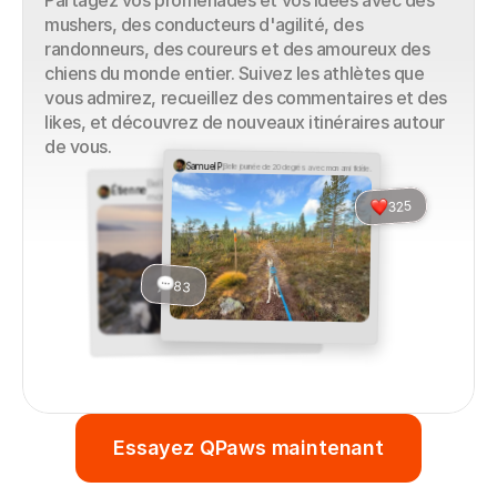
Partagez vos promenades et vos idées avec des 
mushers, des conducteurs d'agilité, des 
randonneurs, des coureurs et des amoureux des 
chiens du monde entier. Suivez les athlètes que 
vous admirez, recueillez des commentaires et des 
likes, et découvrez de nouveaux itinéraires autour 
de vous.
Samuel P.
Belle journée de 20 degrés avec mon ami fidèle.
Belle journée de 20 degrés avec 
Étienne
mon ami fidèle.
325
83
Essayez QPaws maintenant