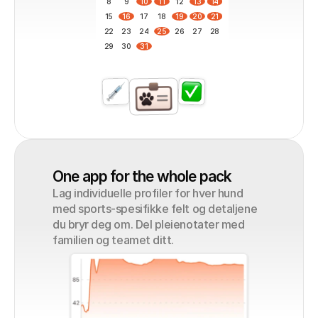
8
9
10
11
12
13
14
15
16
17
18
19
20
21
22
23
24
25
26
27
28
29
30
31
One app for the whole pack
Lag individuelle profiler for hver hund 
med sports-spesifikke felt og detaljene 
du bryr deg om. Del pleienotater med 
familien og teamet ditt.