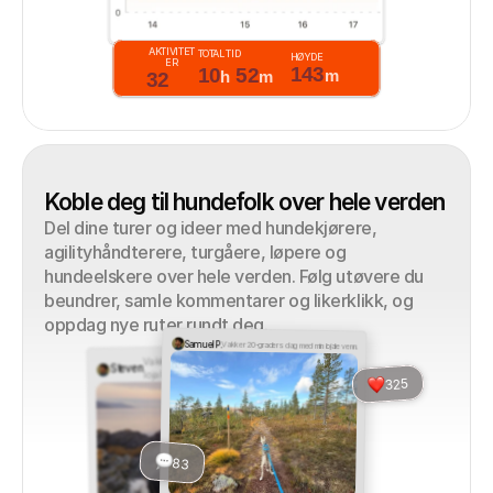
AKTIVITET
TOTAL TID
HØYDE
ER
143
10
52
m
h
m
32
Koble deg til hundefolk over hele verden
Del dine turer og ideer med hundekjørere, 
agilityhåndterere, turgåere, løpere og 
hundeelskere over hele verden. Følg utøvere du 
beundrer, samle kommentarer og likerklikk, og 
oppdag nye ruter rundt deg.
Samuel P.
Vakker 20-graders dag med min lojale venn.
Vakker 20-graders dag med min 
Steven
lojale venn.
325
83