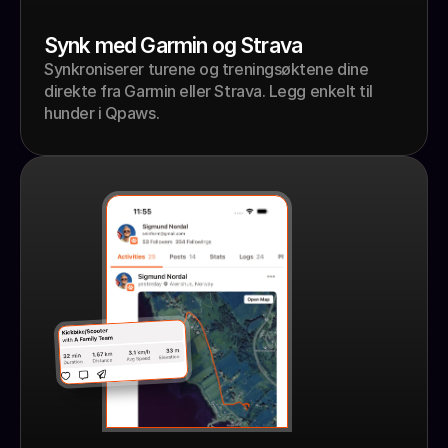
Synk med Garmin og Strava
Synkroniserer turene og treningsøktene dine 
direkte fra Garmin eller Strava. Legg enkelt til 
hunder i Qpaws.   