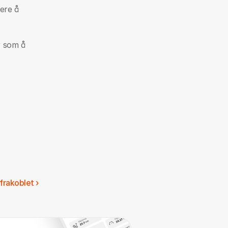
ere å 
 som å 
 frakoblet ›