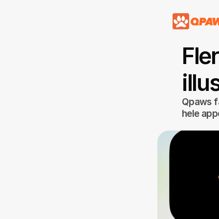
Fler
illu
Qpaws får
hele app