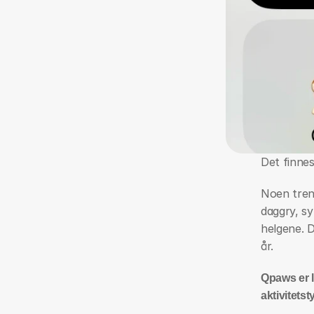
Det finnes
Noen trene
daggry, sy
helgene. D
år. 
Qpaws er la
aktivitetst