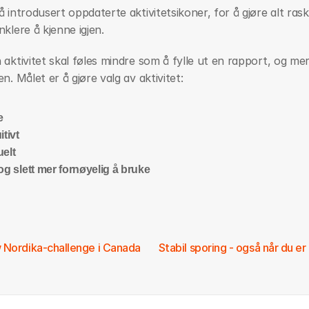
å introdusert oppdaterte aktivitetsikoner, for å gjøre alt rask
nklere å kjenne igjen.
 aktivitet skal føles mindre som å fylle ut en rapport, og mer
en. Målet er å gjøre valg av aktivitet:
e
itivt
uelt
 og slett mer fornøyelig å bruke
 Nordika-challenge i Canada
Stabil sporing - også når du er