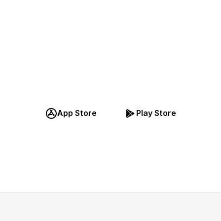
Last ned appen, 
egistrer deg grat
App Store
Play Store
Det er gratis