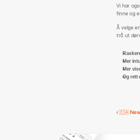
Vi har ogs
finne og e
Å velge en
trå ut dør
Rasker
Mer intu
Mer vis
Og rett
‹ 🇨🇦 New