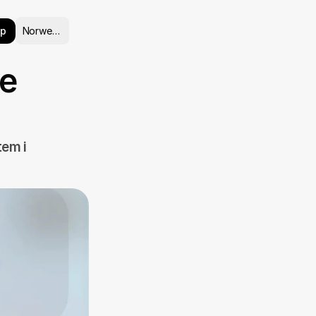
Select Language
pp
Norwegian
e 
em i 