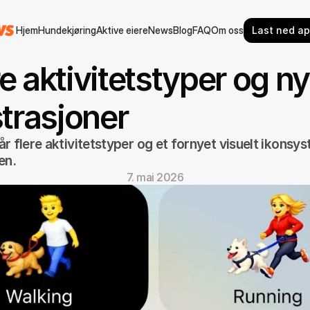
Hjem
Hundekjøring
Aktive eiere
News
Blog
FAQ
Om oss
Last ned a
Hjem
Hundekjøring
Aktive eiere
News
Blog
FAQ
Om oss
e aktivitetstyper og ny
strasjoner
 flere aktivitetstyper og et fornyet visuelt ikonsyst
en.
7. mai 2026