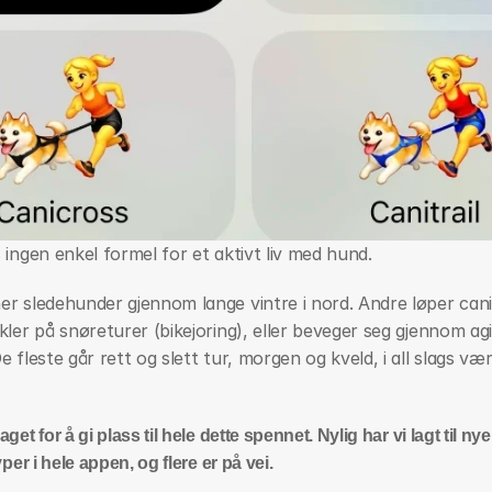
 ingen enkel formel for et aktivt liv med hund.
r sledehunder gjennom lange vintre i nord. Andre løper cani
kler på snøreturer (bikejoring), eller beveger seg gjennom agil
e fleste går rett og slett tur, morgen og kveld, i all slags vær,
get for å gi plass til hele dette spennet. Nylig har vi lagt til nye 
yper i hele appen, og flere er på vei. 