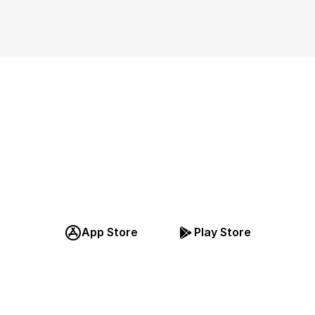
Last ned appen, 
egistrer deg grat
App Store
Play Store
Det er gratis