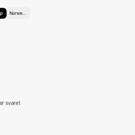
Select Language
pp
Norwegian
r svaret 