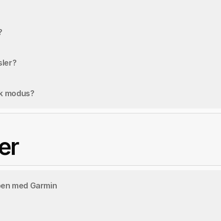
?
sler?
rk modus?
er
en med Garmin 