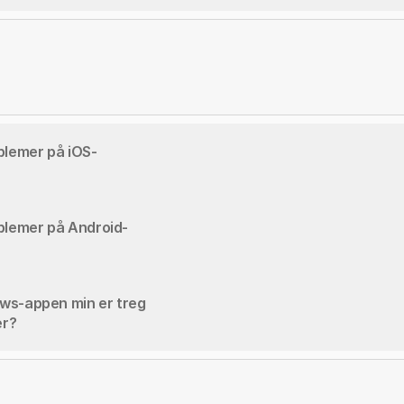
blemer på iOS-
blemer på Android-
ws-appen min er treg 
er?